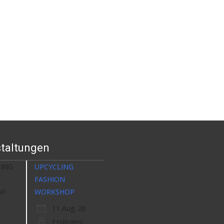
taltungen
UPCYCLING
FASHION
WORKSHOP
11 Aug. 26
Esslingen-