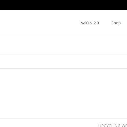
Skip
to
salON 2.0
Shop
content
UPCYCLING 